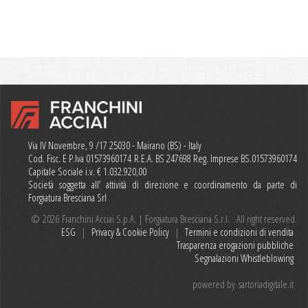
Via IV Novembre, 9 /17 25030 - Mairano (BS) - Italy
Cod. Fisc. E P.Iva 01573960174 R.E.A. BS 247698 Reg. Imprese BS.01573960174
Capitale Sociale i.v. € 1.032.920,00
Società soggetta all’ attività di direzione e coordinamento da parte di
Forgiatura Bresciana Srl
© 2026 Franchini Acciai S.p.A. | Forgiatura Bresciana S.r.l. All right reserved.
ESG
|
Privacy & Cookie Policy
|
Termini e condizioni di vendita
Trasparenza erogazioni pubbliche
Segnalazioni Whistleblowing
powered by
sartoriadigitale.it