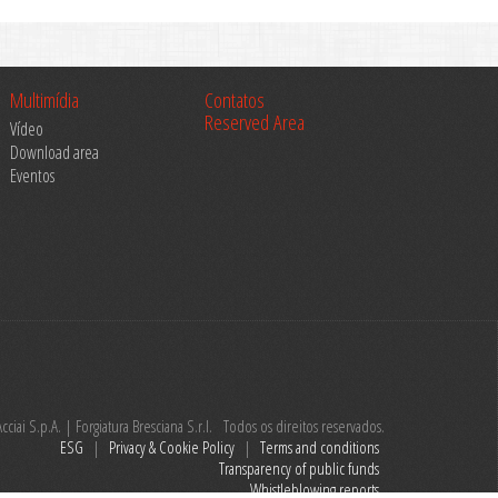
Multimídia
Contatos
Reserved Area
Vídeo
Download area
Eventos
ciai S.p.A. | Forgiatura Bresciana S.r.l. Todos os direitos reservados.
ESG
|
Privacy & Cookie Policy
|
Terms and conditions
Transparency of public funds
Whistleblowing reports