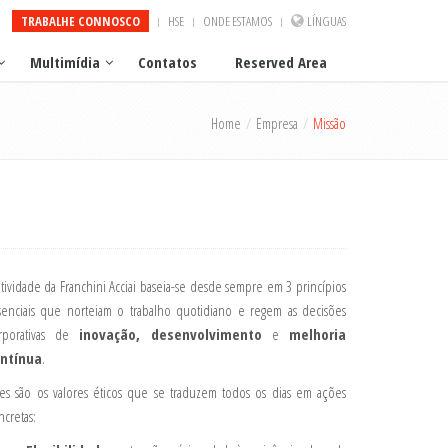
TRABALHE CONNOSCO
HSE
ONDE ESTAMOS
LÍNGUAS
Multimídia
Contatos
Reserved Area
Home
Empresa
Missão
atividade da Franchini Acciai baseia-se desde sempre em 3 princípios
senciais que norteiam o trabalho quotidiano e regem as decisões
rporativas de
inovação, desenvolvimento
e
melhoria
ntínua
.
tes são os valores éticos que se traduzem todos os dias em ações
ncretas: