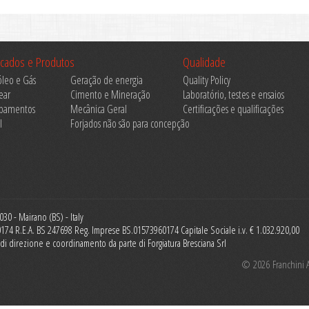
cados e Produtos
Qualidade
óleo e Gás
Geração de energia
Quality Policy
ear
Cimento e Mineração
Laboratório, testes e ensaios
ipamentos
Mecânica Geral
Certificações e qualificações
l
Forjados não são para concepção
30 - Mairano (BS) - Italy
60174 R.E.A. BS 247698 Reg. Imprese BS.01573960174 Capitale Sociale i.v. € 1.032.920,00
ità di direzione e coordinamento da parte di Forgiatura Bresciana Srl
© 2026 Franchini Ac