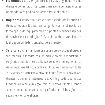
Flexibilidade
: a atenção máxima dada às exigências de cada
cliente e do mercado nos torna dinâmicos e versáteis, capazes
de atender cada pedido de forma eficaz e eficiente.
Rapidez
: a atenção ao cliente e um elevado profissionalismo
da nossa equipa técnica, em conjunto com a utilização de
tecnologia e de equipamentos de ponta asseguram a rapidez
do serviço e da produção. A Franchini Acciai é sinónimo de
total disponibilidade, pontualidade e precisão
.
Serviço ao cliente
: fornecemos sempre soluções eficazes e
sob medida, alinhadas com as mais elevadas expectativas e
exigências, tanto técnico-qualitativas como em termos de prazos
de entrega. Para tal, acompanhamos todas os pedidos em todas
as suas fases e procuramos constantemente feedback dos nossos
clientes nacionais e internacionais. A integridade dos nossos
funcionários rege a relação com os nossos clientes, tendo
sempre como objetivo a transparência, a colaboração e a
máxima eficiência e eficácia.