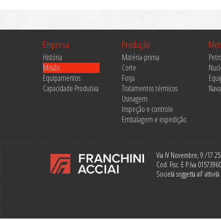
Empresa
Produção
Mer
História
Matéria-prima
Petr
Missão
Corte
Nucl
Equipamentos
Forja
Equ
Capacidade Produtiva
Tratamentos térmicos
Nava
Usinagem
Inspeção e controle
Embalagem e expedição
Via IV Novembre, 9 /17 250
Cod. Fisc. E P.Iva 015739
Società soggetta all’ attiv