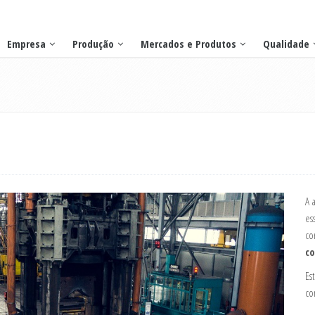
Empresa
Produção
Mercados e Produtos
Qualidade
A 
es
co
co
Es
co