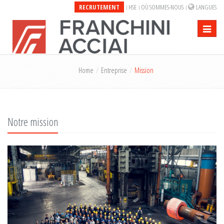
RECRUTEMENT
HSE
OÙ SOMMES-NOUS
LANGUES
Toggle
navigati
Home
Entreprise
Mission
Notre mission