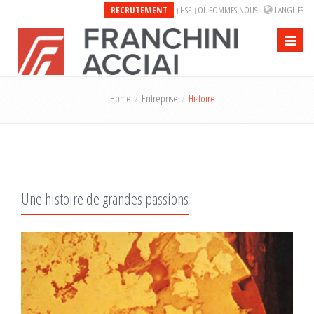
RECRUTEMENT
HSE
OÙ SOMMES-NOUS
LANGUES
Toggle
navigati
Home
Entreprise
Histoire
Une histoire de grandes passions