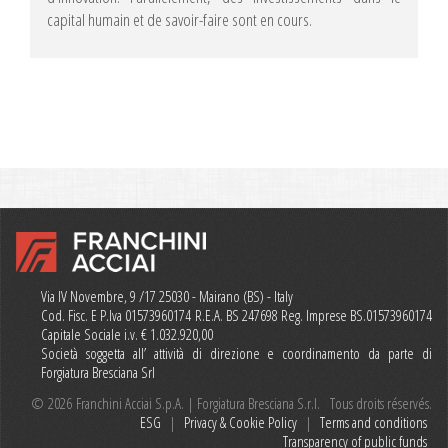
capital humain et de savoir-faire sont en cours.
Via IV Novembre, 9 /17 25030 - Mairano (BS) - Italy
Cod. Fisc. E P.Iva 01573960174 R.E.A. BS 247698 Reg. Imprese BS.01573960174
Capitale Sociale i.v. € 1.032.920,00
Società soggetta all’ attività di direzione e coordinamento da parte di
Forgiatura Bresciana Srl
© 2026 Franchini Acciai S.p.A. | Forgiatura Bresciana S.r.l. Tous droits réservés.
ESG
|
Privacy & Cookie Policy
|
Terms and conditions
Transparency of public funds