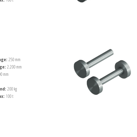
nge:
250 mm
nge:
2.200 mm
00 mm
ind:
200 kg
ax:
100 t