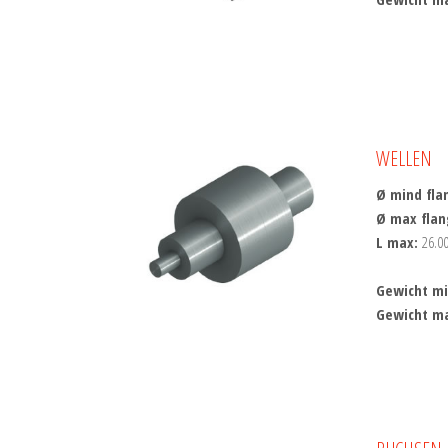
WELLEN
Ø mind fla
Ø max fla
L max:
26.0
Gewicht m
Gewicht m