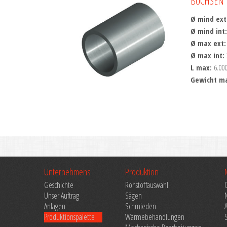
BUCHSEN
Ø mind ext
Ø mind int
Ø max ext
Ø max int:
L max:
6.00
Gewicht m
Unternehmens
Produktion
Geschichte
Rohstoffauswahl
Unser Auftrag
Sägen
Anlagen
Schmieden
Produktionspalette
Wärmebehandlungen