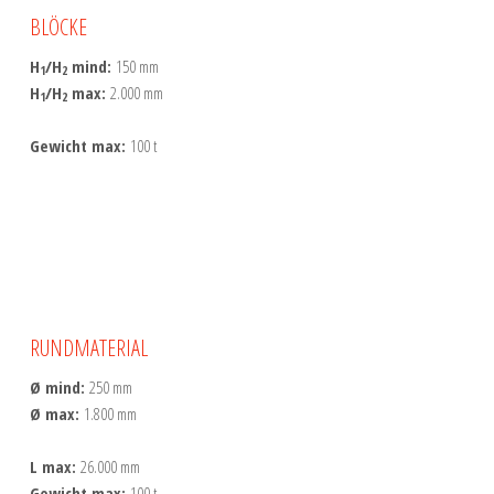
BLÖCKE
H
/H
mind:
150 mm
1
2
H
/H
max:
2.000 mm
1
2
Gewicht max:
100 t
RUNDMATERIAL
Ø mind:
250 mm
Ø max:
1.800 mm
L max:
26.000 mm
Gewicht max:
100 t