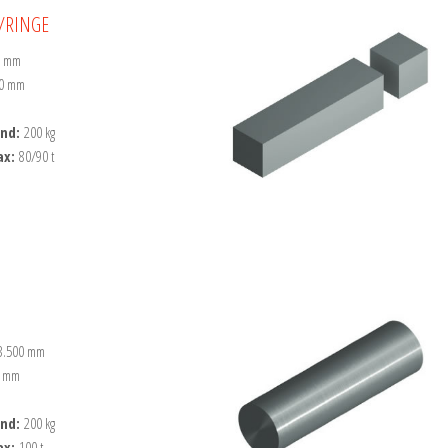
/RINGE
0 mm
00 mm
ind:
200 kg
ax:
80/90 t
3.500 mm
0 mm
ind:
200 kg
ax:
100 t