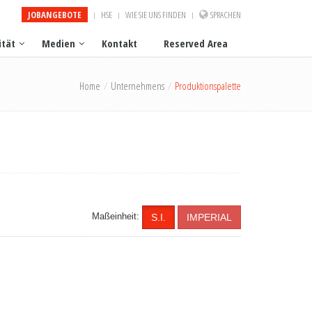
JOBANGEBOTE
HSE
WIE SIE UNS FINDEN
SPRACHEN
ität
Medien
Kontakt
Reserved Area
Home
Unternehmens
Produktionspalette
Maßeinheit:
S.I.
IMPERIAL