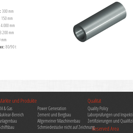
:
300 mm
:
150 mm
:
4.000 mm
3.200 mm
0 mm
ax:
80/90 t
Märkte und Produkte
Qualität
Oil & Gas
Power Generation
Quality Policy
Nuklear-Bereich
Zement und Bergbau
Laborprüfungen und Inspekt
Anlagenbau
Allgemeiner Maschinenbau
Zertifizierungen und Qualifi
Schiffsbau
Schmiedestücke nicht auf Zeichnung
Reserved Area