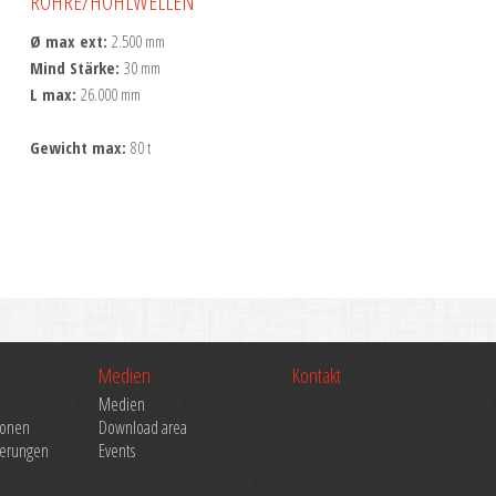
ROHRE/HOHLWELLEN
Ø max ext:
2.500 mm
Mind Stärke:
30 mm
L max:
26.000 mm
Gewicht max:
80 t
Medien
Kontakt
Medien
ionen
Download area
zierungen
Events