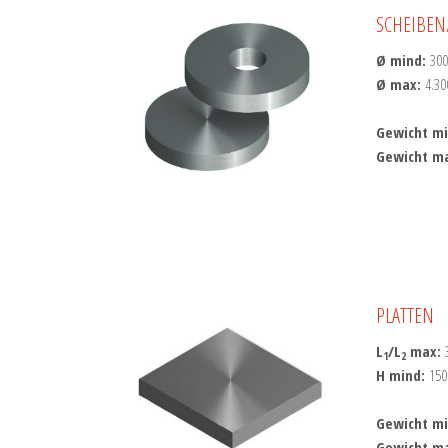
SCHEIBEN
Ø mind:
30
Ø max:
4.3
Gewicht m
Gewicht m
PLATTEN
L
/L
max:
1
2
H mind:
15
Gewicht m
Gewicht m