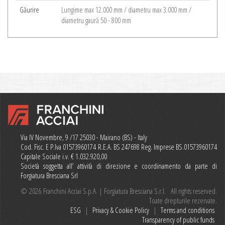
Găurire
Lungime max 12.000 mm / diametru max 3.000 mm /
diametru gaură 50 - 800 mm
Via IV Novembre, 9 /17 25030 - Mairano (BS) - Italy
Cod. Fisc. E P.Iva 01573960174 R.E.A. BS 247698 Reg. Imprese BS.01573960174
Capitale Sociale i.v. € 1.032.920,00
Società soggetta all’ attività di direzione e coordinamento da parte di
Forgiatura Bresciana Srl
© 2026 Franchini Acciai S.p.A. | Forgiatura Bresciana S.r.l. All rights reserved.
Toate drepturile rezervate.
ESG
|
Privacy & Cookie Policy
|
Terms and conditions
Transparency of public funds