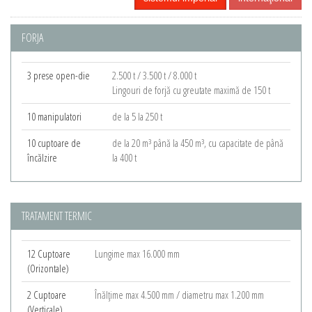
FORJA
3 prese open-die
2.500 t / 3.500 t / 8.000 t
Lingouri de forjă cu greutate maximă de 150 t
10 manipulatori
de la 5 la 250 t
10 cuptoare de
de la 20 m³ până la 450 m³, cu capacitate de până
încălzire
la 400 t
TRATAMENT TERMIC
12 Cuptoare
Lungime max 16.000 mm
(Orizontale)
2 Cuptoare
Înălţime max 4.500 mm / diametru max 1.200 mm
(Verticale)