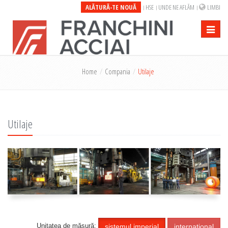
ALĂTURĂ-TE NOUĂ
HSE
UNDE NE AFLĂM
LIMBI
Toggle
navigati
Home
Compania
Utilaje
Utilaje
Unitatea de măsură:
sistemul imperial
internaţional